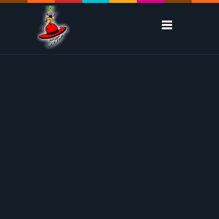
07
Posted by
admin
in
Décembre 2006
déc
Théâtre de la
Monnaie Spectacle
0
Belgacom 2006