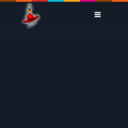
02
mar
1