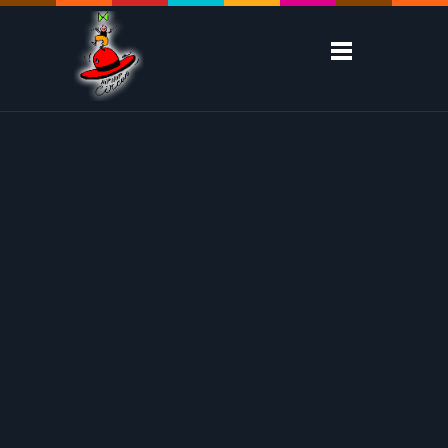
07
Posted by
admin
in
Clochette 2010
déc
0