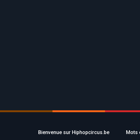
22
août
0
Bienvenue sur Hiphopcircus.be
Mots 