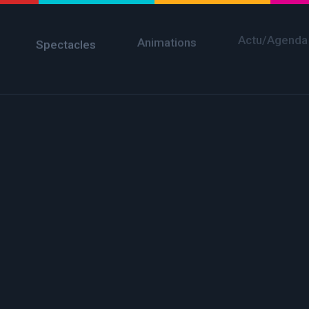
Actu/Agenda
Animations
Spectacles
in
à voir
,
jonglerie
,
spectacle
& Ginette – Carolles août 2021
Share