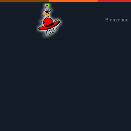
Bienvenue
Posted by
admin
16
Colette 
jan
no comment
0