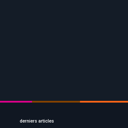
pectacle
t
» à la fête
associations du
 Crique de Bruxelles. Je
Picard). En bus
derniers articles